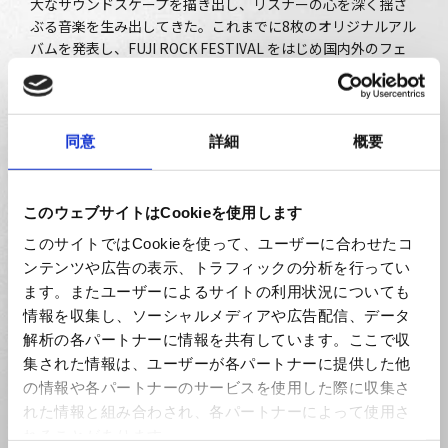
大なサウンドスケープを描き出し、リスナーの心を深く揺さ
ぶる音楽を生み出してきた。これまでに8枚のオリジナルアル
バムを発表し、FUJI ROCK FESTIVAL をはじめ国内外のフェ
スにも多数出演。
2021年にはアイナ・ジ・エンドとのユニット A_o による
『BLUE SOULS』がポカリスエットのCM曲として話題に。
同意
詳細
概要
2022年には映画『マイスモールランド』で劇伴と主題歌を担
当し、ベルリン国際映画祭での受賞を機に映画音楽の分野で
も注目を集めた。
このウェブサイトはCookieを使用します
2024年にはNHK総合『tiny desk concerts JAPAN』に出演
このサイトではCookieを使って、ユーザーに合わせたコ
し、デビュー10周年ツアー『Ice Age : Melt and Blooms』で
は映画監督・岩井俊二による映像演出も話題に。
ンテンツや広告の表示、トラフィックの分析を行ってい
ます。またユーザーによるサイトの利用状況についても
また、三船は写真家としても活動。2025年5月には東京で写
情報を収集し、ソーシャルメディアや広告配信、データ
真展示とライブを融合させたイベントを開催。
解析の各パートナーに情報を共有しています。ここで収
集された情報は、ユーザーが各パートナーに提供した他
2025年秋には、2年ぶりとなる通算9作目のニューアルバムを
の情報や各パートナーのサービスを使用した際に収集さ
リリース予定、さらに全16公演の全国ツアーがスタートす
れた情報と組み合わされ、各パートナーによって使用さ
る。
れることがあります。