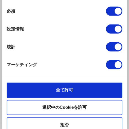
ROTH BART BARON
同
必須
https://www.rothbartbaron.com/band
意
の
ニューアルバム『LOST AND FOUND』のリスニングはこちら
選
設定情報
から
択
https://rothbartbaron.lnk.to/lostandfound
統計
『LOST AND FOUND』ツアーの日程はこちらから
LIVE | rothbartbaron
マーケティング
全て許可
選択中のCookieを許可
拒否