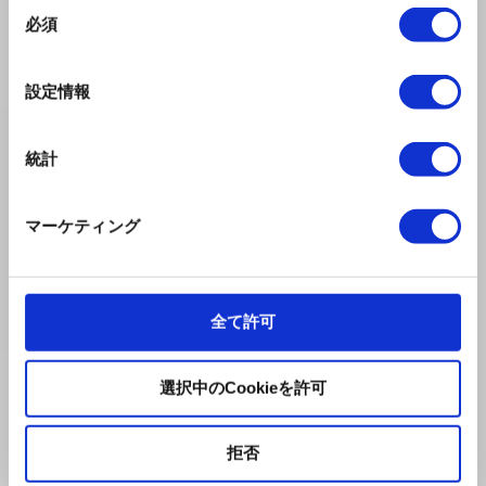
同
必須
意
の
選
#2
設定情報
択
為末大のリカバリーストーリー。
Athlete
Entrepreneur
リカバリーストーリー
統計
為末 大
2024/02/27
マーケティング
全て許可
選択中のCookieを許可
拒否